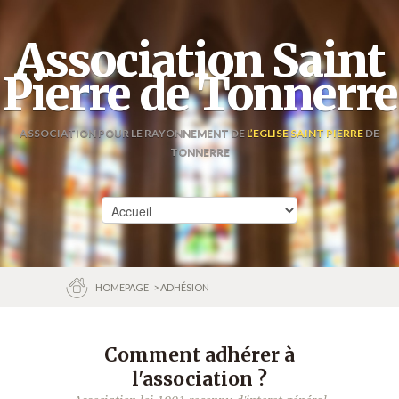
Association Saint
Pierre de Tonnerre
ASSOCIATION POUR LE RAYONNEMENT DE
L’EGLISE SAINT PIERRE
DE
TONNERRE
HOMEPAGE
> ADHÉSION
Comment adhérer à
l'association ?