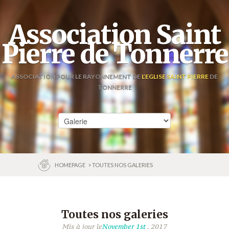
Association Saint
Pierre de Tonnerre
ASSOCIATION POUR LE RAYONNEMENT DE
L’EGLISE SAINT PIERRE
DE
TONNERRE
HOMEPAGE
> TOUTES NOS GALERIES
Toutes nos galeries
Mis à jour le
November 1st
, 2017