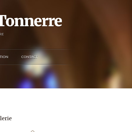
 Tonnerre
RE
TION
CONTACT
lerie