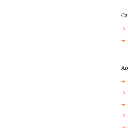
Ca
Ar