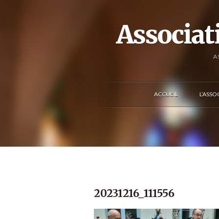
Associat
A
ACCUEIL
L’ASSO
20231216_111556