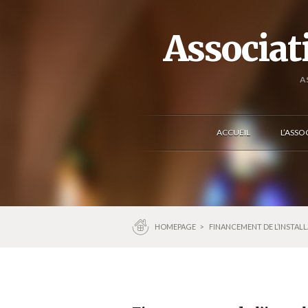
Associat
A
ACCUEIL
L’ASSO
HOMEPAGE
>
FINANCEMENT DE L’INSTALL