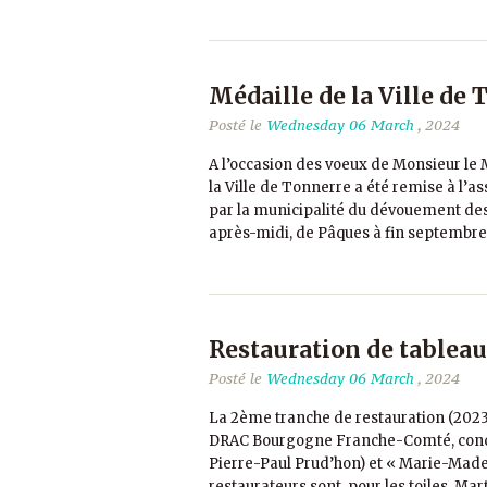
Médaille de la Ville de
Posté le
Wednesday 06 March
, 2024
A l’occasion des voeux de Monsieur le 
la Ville de Tonnerre a été remise à l’a
par la municipalité du dévouement des 
après-midi, de Pâques à fin septembre, p
Restauration de tablea
Posté le
Wednesday 06 March
, 2024
La 2ème tranche de restauration (2023) 
DRAC Bourgogne Franche-Comté, conce
Pierre-Paul Prud’hon) et « Marie-Made
restaurateurs sont, pour les toiles, Ma