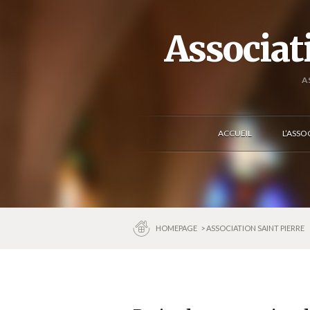
Associat
A
ACCUEIL
L’ASSO
HOMEPAGE
> ASSOCIATION SAINT PIERRE