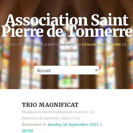
Association Saint
Pierre de Tonnerre
ASSOCIATION POUR LE RAYONNEMENT DE
L’EGLISE SAINT PIERRE
DE
TONNERRE
TRIO MAGNIFICAT
Musiques et chants traditionnels et sacrés - Le
Dimanche 26 Septembre 2021 à 15h
Événement le
Sunday 26 September 2021
à
00:00