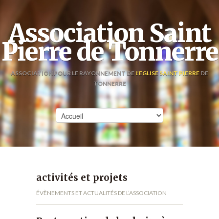
Association Saint
Pierre de Tonnerre
ASSOCIATION POUR LE RAYONNEMENT DE
L’EGLISE SAINT PIERRE
DE
TONNERRE
activités et projets
ÉVÈNEMENTS ET ACTUALITÉS DE L’ASSOCIATION