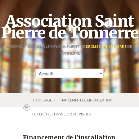
Association Saint
Pierre de Tonnerre
ASSOCIATION POUR LE RAYONNEMENT DE
L’EGLISE SAINT PIERRE
DE
TONNERRE
HOMEPAGE
>
FINANCEMENT DE L’INSTALLATION
DE FENÊTRES DANS LES 2 SACRISTIES
Financement de l’installation