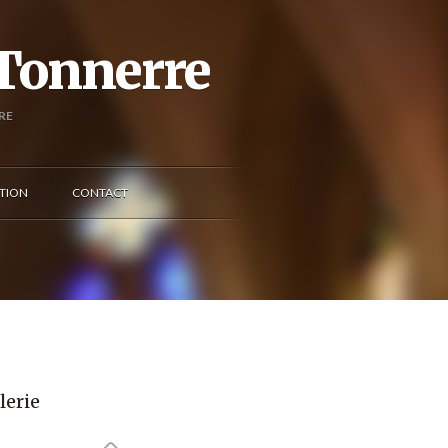
 Tonnerre
RE
TION
CONTACT
lerie