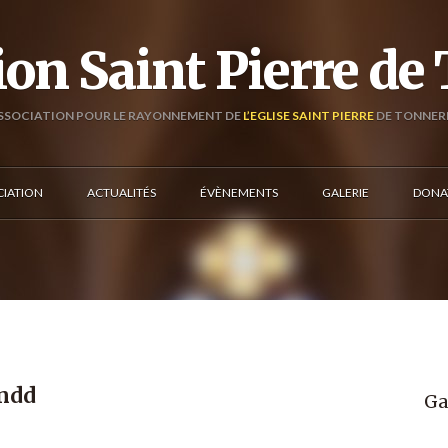
ion Saint Pierre de
SSOCIATION POUR LE RAYONNEMENT DE
L’EGLISE SAINT PIERRE
DE TONNER
CIATION
ACTUALITÉS
ÉVÈNEMENTS
GALERIE
DONA
indd
Ga