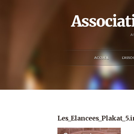
Associat
A
ACCUEIL
L’ASSO
Les_Elancees_Plakat_5.