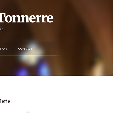
 Tonnerre
RE
TION
CONTACT
lerie