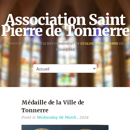
Association Saint
Pierre de Tonnerre
ASSOCIATION POUR LE RAYONNEMENT DE
L’EGLISE SAINT PIERRE
DE
TONNERRE
Médaille de la Ville de
Tonnerre
Posté le
Wednesday 06 March
, 2024